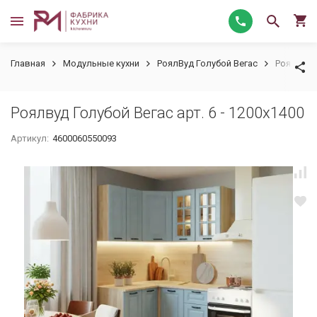
Главная
Модульные кухни
РоялВуд Голубой Вегас
Роялвуд Г
Роялвуд Голубой Вегас арт. 6 - 1200х1400
Артикул:
4600060550093