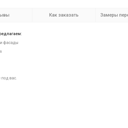
зывы
Как заказать
Замеры пер
предлагаем:
 и фасады
я
 под вас.