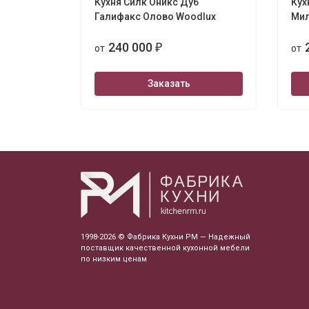
Кухня Силк Оникс Дуб
Кух
Галифакс Олово Woodlux
Мил
240 000
от
₽
от
Заказать
1998-2026 © Фабрика Кухни РМ — Надежный
поставщик качественной кухонной мебели
по низким ценам