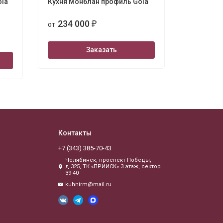
ola
Кухня Монблан профиль Gola
Кухня Тал
234 000
234 
от
₽
от
Заказать
Контакты
+7 (343) 385-70-43
Челябинск, проспект Победы,
д.325, ТК «ПРИИСК» 3 этаж, сектор
39-40
kuhnirm@mail.ru