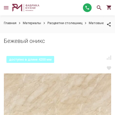
Главная
Материалы
Расцветки столешниц
Матовые
Бе
Бежевый оникс
доступно в длине 4200 мм